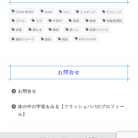
LEAN BODY
soelu
ジム
ジョギング
ストレッチ
プール
ヨガ
中高年
体調
動画
有酸素運動
栄養
痩せる
睡眠
筋トレ
筋膜リリース
腸内フローラ
腹筋
雑談
ｵﾝﾗｲﾝﾌｨｯﾄﾈｽ
お問合せ
お問合せ
体の中の宇宙をみる【フラッシュパパのプロフィー
ル】