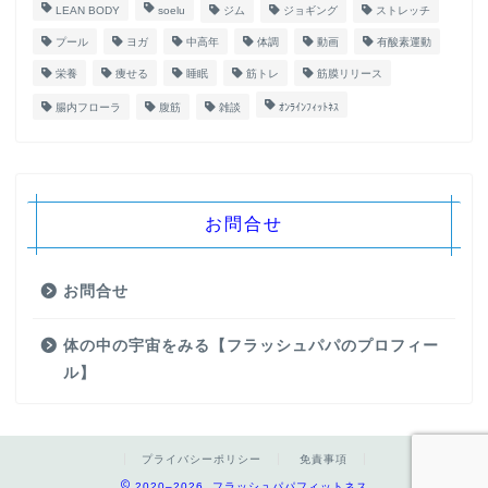
LEAN BODY
soelu
ジム
ジョギング
ストレッチ
プール
ヨガ
中高年
体調
動画
有酸素運動
栄養
痩せる
睡眠
筋トレ
筋膜リリース
腸内フローラ
腹筋
雑談
ｵﾝﾗｲﾝﾌｨｯﾄﾈｽ
お問合せ
お問合せ
体の中の宇宙をみる【フラッシュパパのプロフィー
ル】
プライバシーポリシー
免責事項
2020–2026 フラッシュパパフィットネス