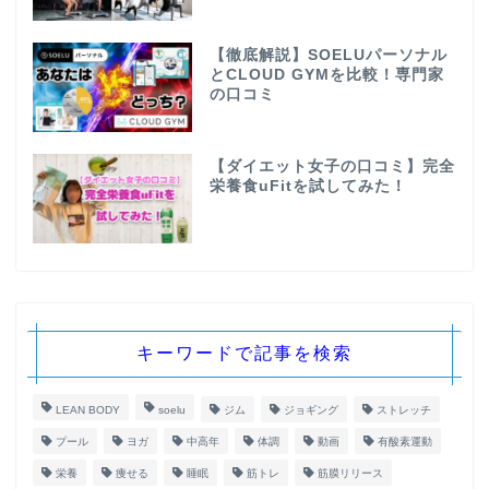
【徹底解説】SOELUパーソナル
とCLOUD GYMを比較！専門家
の口コミ
【ダイエット女子の口コミ】完全
栄養食uFitを試してみた！
キーワードで記事を検索
LEAN BODY
soelu
ジム
ジョギング
ストレッチ
プール
ヨガ
中高年
体調
動画
有酸素運動
栄養
痩せる
睡眠
筋トレ
筋膜リリース