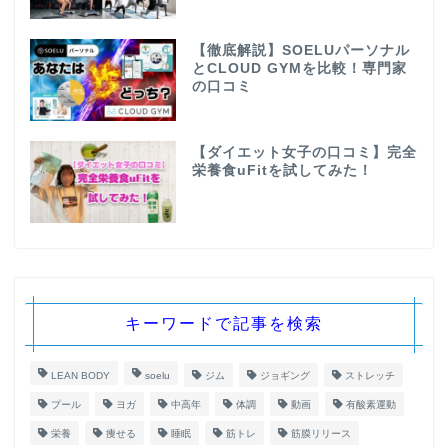
【徹底解説】SOELUパーソナル
とCLOUD GYMを比較！専門家
の口コミ
【ダイエット女子の口コミ】完全
栄養食uFitを試してみた！
キーワードで記事を検索
LEAN BODY
soelu
ジム
ジョギング
ストレッチ
プール
ヨガ
中高年
体調
動画
有酸素運動
栄養
痩せる
睡眠
筋トレ
筋膜リリース