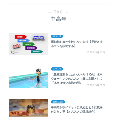
― TAG ―
中高年
体づくり
運動初心者が失敗しない方法【長続きす
るコツを説明する】
2020年5月21日
体づくり
【健康運動をしたい人へ向けての】水中
ウォーキングのススメ！裏の主題として
『本当は怖い水泳の話』
2020年5月20日
痩せる方法
中高年がダイエットに取組むときに気を
付けたい事【オススメの環境紹介】