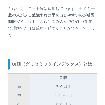
とはいえ、年々手法は進化しています。中でも
一
般の人が少し勉強すれば手を出しやすいのが糖質
制限ダイエット
。さらに踏み込んで
GI値・GL値ま
で理解できれば成功へ近づくことができるでしょ
う。
GI値（グリセミックインデックス）とは
GI値
高
７０以上
中
５６～６９
低
５５以下