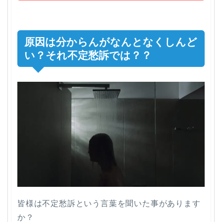
原因は分からんがなんとなくしんど
い？それ不定愁訴では？？
皆様は
不定愁訴
という言葉を聞いた事があります
か？