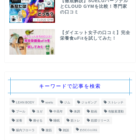
【徹底解説】SOELUパーソナル
とCLOUD GYMを比較！専門家
の口コミ
【ダイエット女子の口コミ】完全
栄養食uFitを試してみた！
キーワードで記事を検索
LEAN BODY
soelu
ジム
ジョギング
ストレッチ
プール
ヨガ
中高年
体調
動画
有酸素運動
栄養
痩せる
睡眠
筋トレ
筋膜リリース
腸内フローラ
腹筋
雑談
ｵﾝﾗｲﾝﾌｨｯﾄﾈｽ