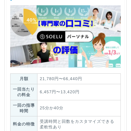
月額
21,780円〜66,440円
一回当たり
6,457円〜13,420円
の料金
一回の指導
25分か40分
時間
受講時間と回数をカスタマイズできる
料金の特徴
柔軟性あり