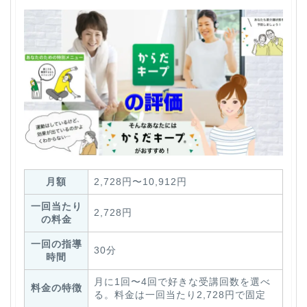
月額
2,728円〜10,912円
一回当たり
2,728円
の料金
一回の指導
30分
時間
月に1回〜4回で好きな受講回数を選べ
料金の特徴
る。料金は一回当たり2,728円で固定