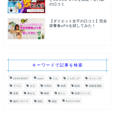
の口コミ
【ダイエット女子の口コミ】完全
栄養食uFitを試してみた！
キーワードで記事を検索
LEAN BODY
soelu
ジム
ジョギング
ストレッチ
プール
ヨガ
中高年
体調
動画
有酸素運動
栄養
痩せる
睡眠
筋トレ
筋膜リリース
腸内フローラ
腹筋
雑談
ｵﾝﾗｲﾝﾌｨｯﾄﾈｽ