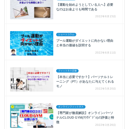
【運動を始めようとしている人へ】必要
なのはお金よりも時間である
2022年6月15日
ショートコラム
プール運動がダイエットに向かない理由
と本当の価値を説明する
2022年6月11日
フィットネス店舗
【本当に必要ですか？】パーソナルトレ
ーニング（PT）があなたに与えてくれる
モノ
2022年5月20日
オンラインフィットネス
【専門家が徹底解説】オンラインパーソ
ナルCLOUD GYM(ｸﾗｳﾄﾞｼﾞﾑ)の評価と特
徴
2022年3月26日