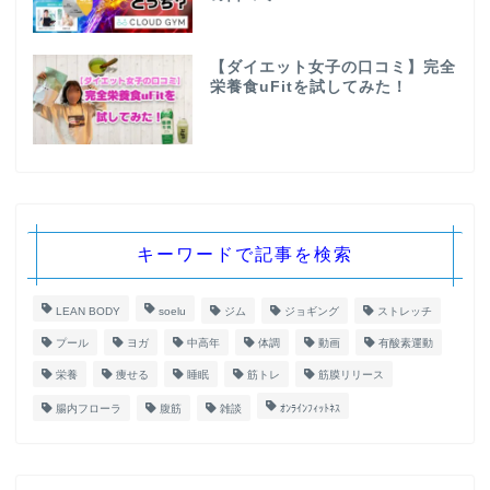
【ダイエット女子の口コミ】完全
栄養食uFitを試してみた！
キーワードで記事を検索
LEAN BODY
soelu
ジム
ジョギング
ストレッチ
プール
ヨガ
中高年
体調
動画
有酸素運動
栄養
痩せる
睡眠
筋トレ
筋膜リリース
腸内フローラ
腹筋
雑談
ｵﾝﾗｲﾝﾌｨｯﾄﾈｽ