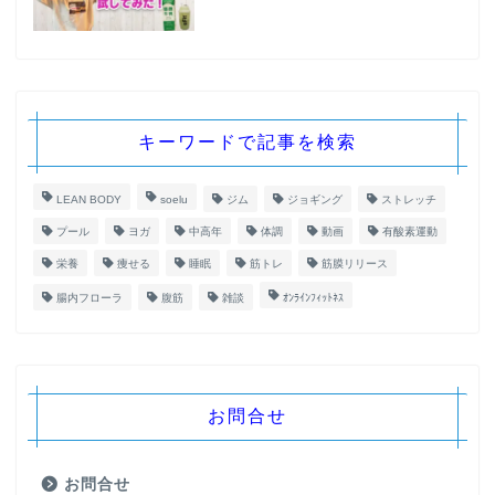
キーワードで記事を検索
LEAN BODY
soelu
ジム
ジョギング
ストレッチ
プール
ヨガ
中高年
体調
動画
有酸素運動
栄養
痩せる
睡眠
筋トレ
筋膜リリース
腸内フローラ
腹筋
雑談
ｵﾝﾗｲﾝﾌｨｯﾄﾈｽ
お問合せ
お問合せ