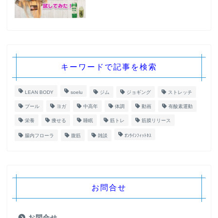
キーワードで記事を検索
LEAN BODY
soelu
ジム
ジョギング
ストレッチ
プール
ヨガ
中高年
体調
動画
有酸素運動
栄養
痩せる
睡眠
筋トレ
筋膜リリース
腸内フローラ
腹筋
雑談
ｵﾝﾗｲﾝﾌｨｯﾄﾈｽ
お問合せ
お問合せ